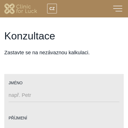
Přejít
CZ
k
hlavnímu
obsahu
Konzultace
Zastavte se na nezávaznou kalkulaci.
JMÉNO
PŘÍJMENÍ