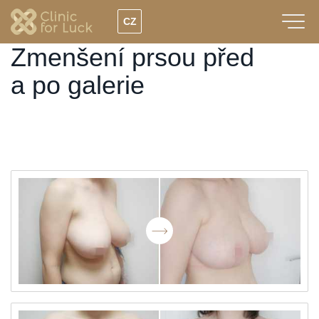
Přejít
CZ
k
hlavnímu
Zmenšení prsou před
obsahu
a po galerie