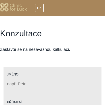
Přejít
CZ
k
hlavnímu
obsahu
Konzultace
Zastavte se na nezávaznou kalkulaci.
JMÉNO
PŘÍJMENÍ