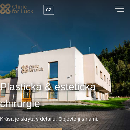
Přejít
CZ
k
hlavnímu
obsahu
Plastická & estetická
chirurgie
Krása je skrytá v detailu. Objevte ji s námi.