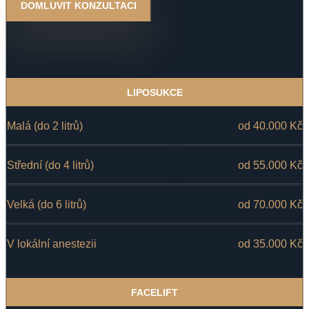
DOMLUVIT KONZULTACI
LIPOSUKCE
Malá (do 2 litrů)
od 40.000 Kč
Střední (do 4 litrů)
od 55.000 Kč
Velká (do 6 litrů)
od 70.000 Kč
V lokální anestezii
od 35.000 Kč
FACELIFT