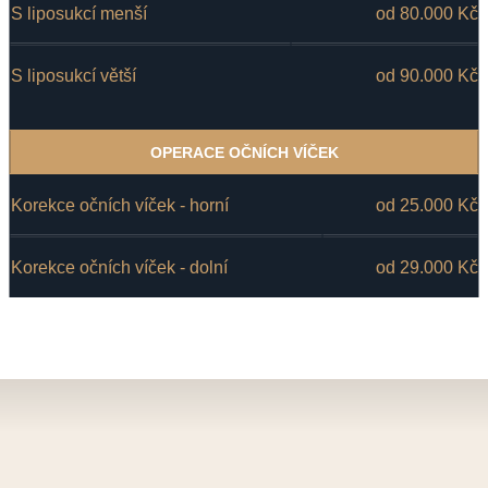
S liposukcí menší 
od 80.000 Kč
S liposukcí větší
od 90.000 Kč
OPERACE OČNÍCH VÍČEK
Korekce očních víček - horní
od 25.000 Kč
Korekce očních víček - dolní
od 29.000 Kč