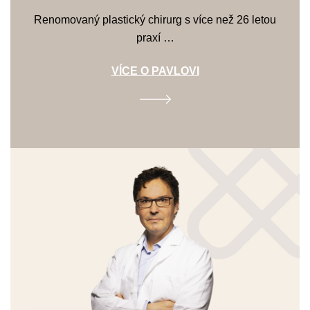
Renomovaný plastický chirurg s více než 26 letou
praxí …
VÍCE O PAVLOVI