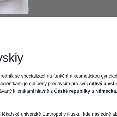
skiy
rodník se specializací na funkční a kosmetickou gyneko
pacientkami je oblíbený především pro svůj
citlivý a vst
dávaný klientkami hlavně z
České republiky
a
Německa
ní lékařské univerzitě Stavropol v Rusku, kde následně a