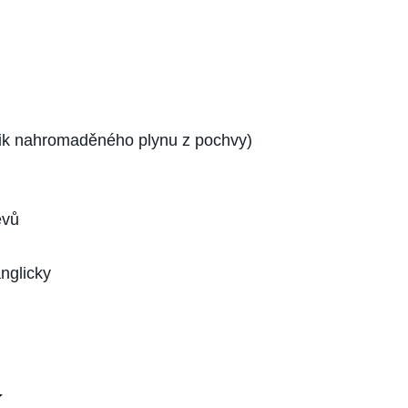
únik nahromaděného plynu z pochvy)
évů
nglicky