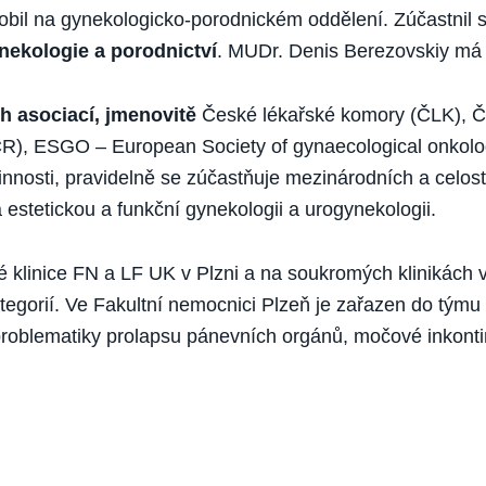
obil na gynekologicko-porodnickém oddělení. Zúčastnil 
nekologie a porodnictví
. MUDr. Denis Berezovskiy má c
h asociací, jmenovitě
České lékařské komory (ČLK), Č
R), ESGO – European Society of gynaecological onkol
nnosti, pravidelně se zúčastňuje mezinárodních a celos
estetickou a funkční gynekologii a urogynekologii.
klinice FN a LF UK v Plzni a na soukromých klinikách 
egorií. Ve Fakultní nemocnici Plzeň je zařazen do týmu
 problematiky prolapsu pánevních orgánů, močové inkon