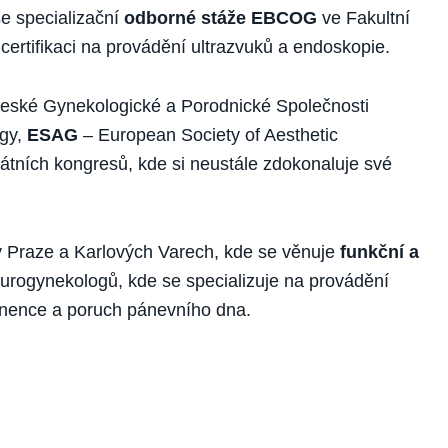
se specializační
odborné stáže EBCOG
ve Fakultní
ertifikaci na provádění ultrazvuků a endoskopie.
eské Gynekologické a Porodnické Společnosti
ogy,
ESAG
– European Society of Aesthetic
tátních kongresů, kde si neustále zdokonaluje své
v Praze a Karlových Varech, kde se věnuje
funkční a
 urogynekologů, kde se specializuje na provádění
tinence a poruch pánevního dna.