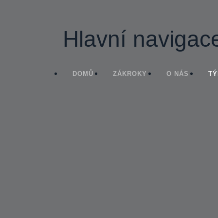
Hlavní navigac
DOMŮ
ZÁKROKY
O NÁS
T