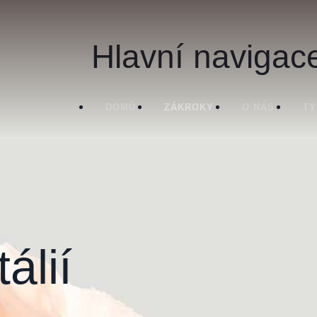
Hlavní navigac
DOMŮ
ZÁKROKY
O NÁS
T
álií