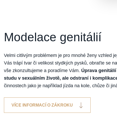
Modelace genitálií
Velmi citlivým problémem je pro mnohé ženy vzhled jeji
Vás trápí tvar či velikost stydkých pysků, obraťte se n
vše zkonzultujeme a poradíme Vám.
Úprava genitálií
studu v sexuálním životě, ale odstraní i komplikac
činnostech jako je například jízda na kole, chůze či jiná
VÍCE INFORMACÍ O ZÁKROKU