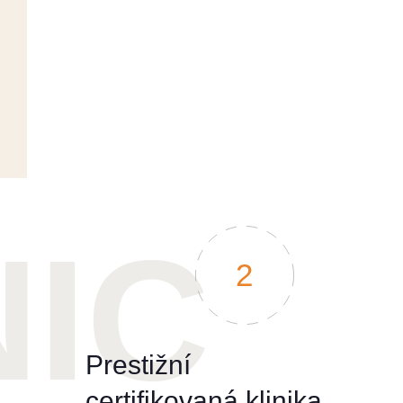
2
Prestižní
certifikovaná klinika