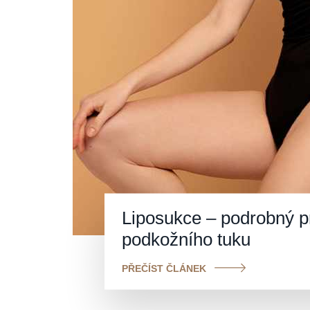
Liposukce – podrobný 
podkožního tuku
PŘEČÍST ČLÁNEK