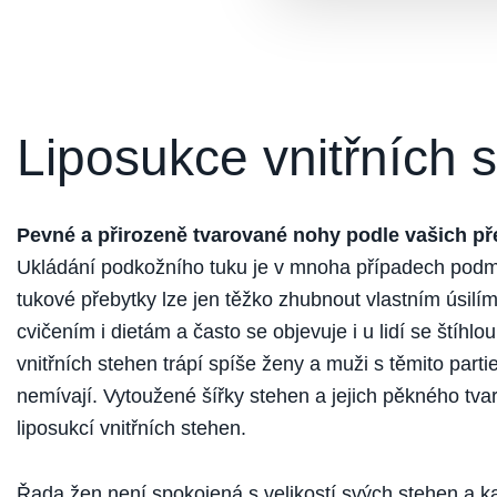
Liposukce vnitřních 
Pevné a přirozeně tvarované nohy podle vašich př
Ukládání podkožního tuku je v mnoha případech podm
tukové přebytky lze jen těžko zhubnout vlastním úsilím
cvičením i dietám a často se objevuje i u lidí se štíhlo
vnitřních stehen trápí spíše ženy a muži s těmito part
nemívají. Vytoužené šířky stehen a jejich pěkného tvar
liposukcí vnitřních stehen.
Řada žen není spokojená s velikostí svých stehen a k