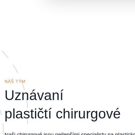
NÁŠ TÝM
Uznávaní
plastičtí chirurgové
Naši chirurgové jsou nejlepšími specialisty na plastick