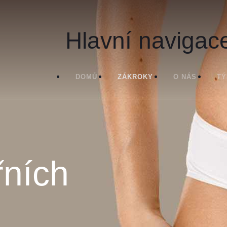
Hlavní navigac
DOMŮ
ZÁKROKY
O NÁS
T
řních