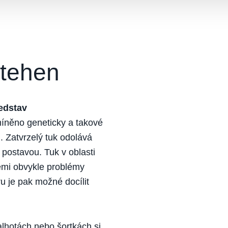
stehen
edstav
íněno geneticky a takové
. Zatvrzelý tuk odolává
u postavou. Tuk v oblasti
iemi obvykle problémy
u je pak možné docílit
alhotách nebo šortkách si