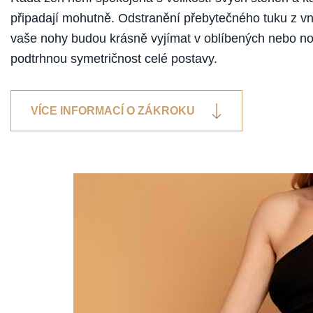
připadají mohutně. Odstranění přebytečného tuku z vni
vaše nohy budou krásně vyjímat v oblíbených nebo nov
podtrhnou symetričnost celé postavy.
VÍCE INFORMACÍ O ZÁKROKU